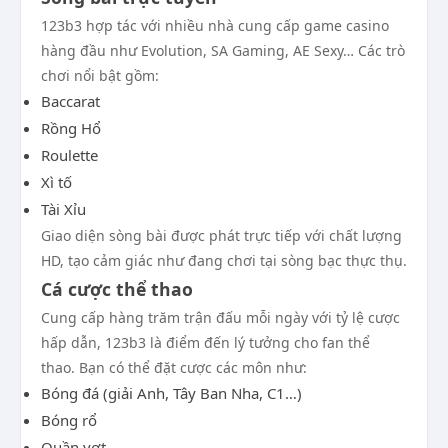
123b3 hợp tác với nhiều nhà cung cấp game casino
hàng đầu như Evolution, SA Gaming, AE Sexy… Các trò
chơi nổi bật gồm:
Baccarat
Rồng Hổ
Roulette
Xì tố
Tài Xỉu
Giao diện sòng bài được phát trực tiếp với chất lượng
HD, tạo cảm giác như đang chơi tại sòng bạc thực thụ.
Cá cược thể thao
Cung cấp hàng trăm trận đấu mỗi ngày với tỷ lệ cược
hấp dẫn, 123b3 là điểm đến lý tưởng cho fan thể
thao. Bạn có thể đặt cược các môn như:
Bóng đá (giải Anh, Tây Ban Nha, C1…)
Bóng rổ
Quần vợt