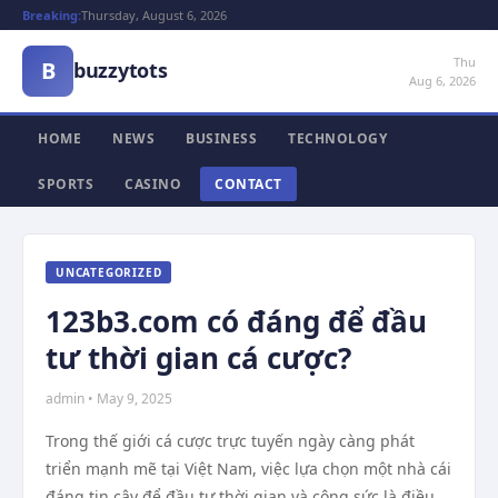
Breaking:
Thursday, August 6, 2026
Thu
B
buzzytots
Aug 6, 2026
HOME
NEWS
BUSINESS
TECHNOLOGY
SPORTS
CASINO
CONTACT
UNCATEGORIZED
123b3.com có đáng để đầu
tư thời gian cá cược?
admin • May 9, 2025
Trong thế giới cá cược trực tuyến ngày càng phát
triển mạnh mẽ tại Việt Nam, việc lựa chọn một nhà cái
đáng tin cậy để đầu tư thời gian và công sức là điều