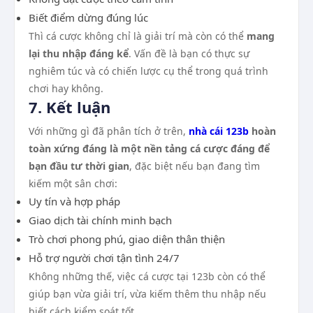
Biết điểm dừng đúng lúc
Thì cá cược không chỉ là giải trí mà còn có thể
mang
lại thu nhập đáng kể
. Vấn đề là bạn có thực sự
nghiêm túc và có chiến lược cụ thể trong quá trình
chơi hay không.
7. Kết luận
Với những gì đã phân tích ở trên,
nhà cái 123b
hoàn
toàn xứng đáng là một nền tảng cá cược đáng để
bạn đầu tư thời gian
, đặc biệt nếu bạn đang tìm
kiếm một sân chơi:
Uy tín và hợp pháp
Giao dịch tài chính minh bạch
Trò chơi phong phú, giao diện thân thiện
Hỗ trợ người chơi tận tình 24/7
Không những thế, việc cá cược tại 123b còn có thể
giúp bạn vừa giải trí, vừa kiếm thêm thu nhập nếu
biết cách kiểm soát tốt.