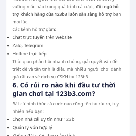
vướng mắc nào trong quá trình cá cược,
đội ngũ hỗ
trợ khách hàng của 123b3 luôn sẵn sàng hỗ trợ
bạn
mọi lúc.
Các kênh hỗ trợ gồm:
Chat trực tuyến trên website
Zalo, Telegram
Hotline trực tiếp
Thời gian phản hồi nhanh chóng, giải quyết vấn đề
triệt để và tận tình là điều mà nhiều người chơi đánh
giá rất cao về dịch vụ CSKH tại 123b3.
6. Có rủi ro nào khi đầu tư thời
gian chơi tại 123b3.com?
Bất cứ hình thức cá cược nào cũng tồn tại rủi ro, tuy
nhiên nếu bạn:
Chọn nhà cái uy tín như 123b
Quản lý vốn hợp lý
Không đặt cược theo cảm tính