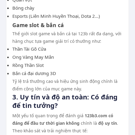
Bóng chày
Esports (Liên Minh Huyền Thoại, Dota 2…)
Game slot & bắn cá
Thế giới slot game và bắn cá tại 123b rất đa dạng, với
hàng chục tựa game giải trí có thưởng như:
Thần Tài Gõ Cửa
Ong Vàng May Mắn
Rồng Thần Slot
Bắn cá đại dương 3D
Tỷ lệ trả thưởng cao và hiệu ứng sinh động chính là
điểm cộng lớn của mục game này.
3. Uy tín và độ an toàn: Có đáng
để tin tưởng?
Một yếu tố quan trọng để đánh giá
123b3.com có
đáng để đầu tư thời gian không
chính là
độ uy tín
.
Theo khảo sát và trải nghiệm thực tế: