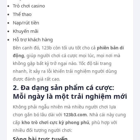
Trò chơi casino
Thể thao
Nạp/rút tiền
Khuyến mãi
Hỗ trợ khách hàng
Bên cạnh đó, 123b còn tối ưu tốt cho cả
phiên bản di
động
, giúp người chơi cá cược mọi lúc, mọi nơi mà
không gặp bất kỳ trở ngại nào. Tốc độ tải trang
nhanh, ít xảy ra lỗi khiến trải nghiệm người dùng
được đánh giá rất cao.
2. Đa dạng sản phẩm cá cược:
Mỗi ngày là một trải nghiệm mới
Không phải ngẫu nhiên mà nhiều người chơi lựa
chọn gắn bó lâu dài với
123b3.com
. Nhà cái này cung
cấp
kho trò chơi cực kỳ phong phú
, phù hợp với
nhiều đối tượng người chơi:
Sòng bài trực tuyến