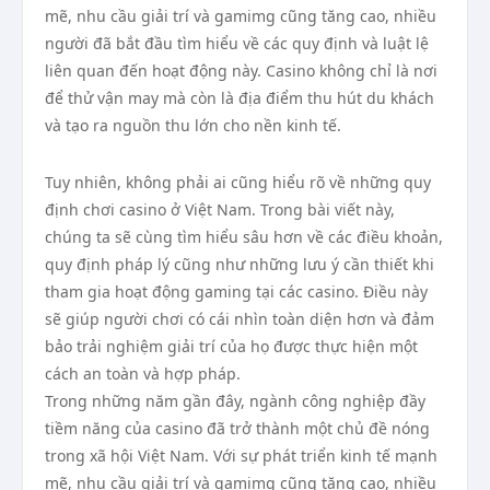
mẽ, nhu cầu giải trí và gamimg cũng tăng cao, nhiều
người đã bắt đầu tìm hiểu về các quy định và luật lệ
liên quan đến hoạt động này. Casino không chỉ là nơi
để thử vận may mà còn là địa điểm thu hút du khách
và tạo ra nguồn thu lớn cho nền kinh tế.
Tuy nhiên, không phải ai cũng hiểu rõ về những quy
định chơi casino ở Việt Nam. Trong bài viết này,
chúng ta sẽ cùng tìm hiểu sâu hơn về các điều khoản,
quy định pháp lý cũng như những lưu ý cần thiết khi
tham gia hoạt động gaming tại các casino. Điều này
sẽ giúp người chơi có cái nhìn toàn diện hơn và đảm
bảo trải nghiệm giải trí của họ được thực hiện một
cách an toàn và hợp pháp.
Trong những năm gần đây, ngành công nghiệp đầy
tiềm năng của casino đã trở thành một chủ đề nóng
trong xã hội Việt Nam. Với sự phát triển kinh tế mạnh
mẽ, nhu cầu giải trí và gamimg cũng tăng cao, nhiều