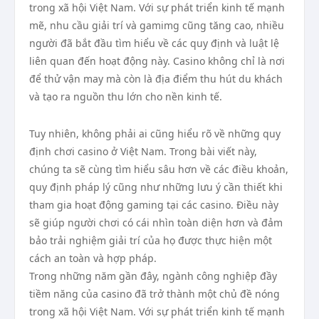
trong xã hội Việt Nam. Với sự phát triển kinh tế mạnh
mẽ, nhu cầu giải trí và gamimg cũng tăng cao, nhiều
người đã bắt đầu tìm hiểu về các quy định và luật lệ
liên quan đến hoạt động này. Casino không chỉ là nơi
để thử vận may mà còn là địa điểm thu hút du khách
và tạo ra nguồn thu lớn cho nền kinh tế.
Tuy nhiên, không phải ai cũng hiểu rõ về những quy
định chơi casino ở Việt Nam. Trong bài viết này,
chúng ta sẽ cùng tìm hiểu sâu hơn về các điều khoản,
quy định pháp lý cũng như những lưu ý cần thiết khi
tham gia hoạt động gaming tại các casino. Điều này
sẽ giúp người chơi có cái nhìn toàn diện hơn và đảm
bảo trải nghiệm giải trí của họ được thực hiện một
cách an toàn và hợp pháp.
Trong những năm gần đây, ngành công nghiệp đầy
tiềm năng của casino đã trở thành một chủ đề nóng
trong xã hội Việt Nam. Với sự phát triển kinh tế mạnh