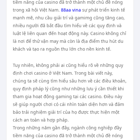
tiềm năng của casino đã trở thành một chủ đề nóng
trong xã hội Việt Nam.
88aa vina
sự phát triển kinh tế
mạnh mẽ, nhu cầu giải trí và gamimg cũng tăng cao,
nhiều người đã bắt đầu tìm hiểu về các quy định và
luật lệ liên quan đến hoạt động này. Casino không chỉ
là nơi để thử vận may mà còn là địa điểm thu hút du
khách và tạo ra nguồn thu lớn cho nền kinh tế.
Tuy nhiên, không phải ai cũng hiểu rõ về những quy
định chơi casino ở Việt Nam. Trong bài viết này,
chúng ta sẽ cùng tìm hiểu sâu hơn về các điều khoản,
quy định pháp lý cũng như những lưu ý cần thiết khi
tham gia hoạt động gaming tại các casino. Điều này
sẽ giúp người chơi có cái nhìn toàn diện hơn và đảm
bảo trải nghiệm giải trí của họ được thực hiện một
cách an toàn và hợp pháp.
Trong những năm gần đây, ngành công nghiệp đầy
tiềm năng của casino đã trở thành một chủ đề nóng