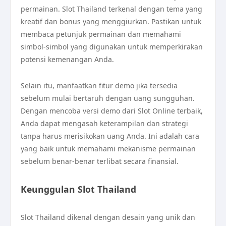
permainan. Slot Thailand terkenal dengan tema yang
kreatif dan bonus yang menggiurkan. Pastikan untuk
membaca petunjuk permainan dan memahami
simbol-simbol yang digunakan untuk memperkirakan
potensi kemenangan Anda.
Selain itu, manfaatkan fitur demo jika tersedia
sebelum mulai bertaruh dengan uang sungguhan.
Dengan mencoba versi demo dari Slot Online terbaik,
Anda dapat mengasah keterampilan dan strategi
tanpa harus merisikokan uang Anda. Ini adalah cara
yang baik untuk memahami mekanisme permainan
sebelum benar-benar terlibat secara finansial.
Keunggulan Slot Thailand
Slot Thailand dikenal dengan desain yang unik dan