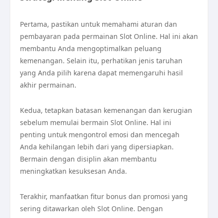
Pertama, pastikan untuk memahami aturan dan
pembayaran pada permainan Slot Online. Hal ini akan
membantu Anda mengoptimalkan peluang
kemenangan. Selain itu, perhatikan jenis taruhan
yang Anda pilih karena dapat memengaruhi hasil
akhir permainan.
Kedua, tetapkan batasan kemenangan dan kerugian
sebelum memulai bermain Slot Online. Hal ini
penting untuk mengontrol emosi dan mencegah
Anda kehilangan lebih dari yang dipersiapkan.
Bermain dengan disiplin akan membantu
meningkatkan kesuksesan Anda.
Terakhir, manfaatkan fitur bonus dan promosi yang
sering ditawarkan oleh Slot Online. Dengan