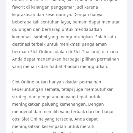
favorit di kalangan penggemar judi karena
kepraktisan dan keseruannya. Dengan hanya
beberapa kali sentuhan layar, pemain dapat memutar
gulungan dan berharap untuk mendapatkan
kombinasi simbol yang menguntungkan. Salah satu
destinasi terbaik untuk menikmati pengalaman
bermain Slot Online adalah di Slot Thailand, di mana
Anda dapat menemukan berbagai pilihan permainan
yang menarik dan hadiah-hadiah menggiurkan.
Slot Online bukan hanya sekadar permainan
keberuntungan semata, tetapi juga membutuhkan
strategi dan pengetahuan yang tepat untuk
meningkatkan peluang kemenangan. Dengan
mengenal dan memilih yang terbaik dari berbagai
opsi Slot Online yang tersedia, Anda dapat
meningkatkan kesempatan untuk meraih