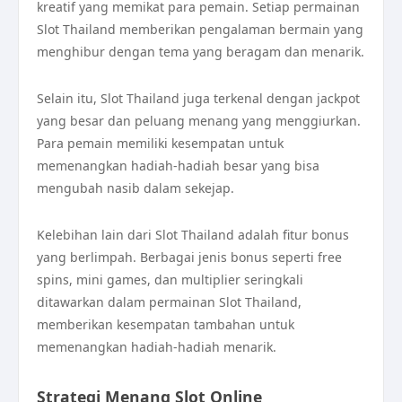
kreatif yang memikat para pemain. Setiap permainan
Slot Thailand memberikan pengalaman bermain yang
menghibur dengan tema yang beragam dan menarik.
Selain itu, Slot Thailand juga terkenal dengan jackpot
yang besar dan peluang menang yang menggiurkan.
Para pemain memiliki kesempatan untuk
memenangkan hadiah-hadiah besar yang bisa
mengubah nasib dalam sekejap.
Kelebihan lain dari Slot Thailand adalah fitur bonus
yang berlimpah. Berbagai jenis bonus seperti free
spins, mini games, dan multiplier seringkali
ditawarkan dalam permainan Slot Thailand,
memberikan kesempatan tambahan untuk
memenangkan hadiah-hadiah menarik.
Strategi Menang Slot Online