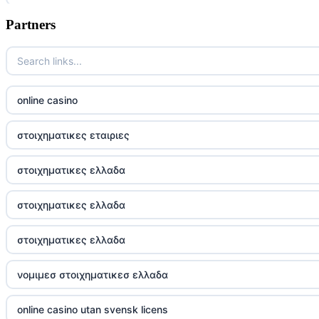
nk88 com
Partners
7m
789win nhà cái
online casino magyar
789F trang chủ
online casino
online casino
lv 88
online casino
στοιχηματικες εταιριες
nhà cái go8
casino
στοιχηματικες ελλαδα
lc88
crypto casinos
στοιχηματικες ελλαδα
go8.com
crypto casinos
στοιχηματικες ελλαδα
32win.com
online casino
νομιμεσ στοιχηματικεσ ελλαδα
dh88.site
casino norge
online casino utan svensk licens