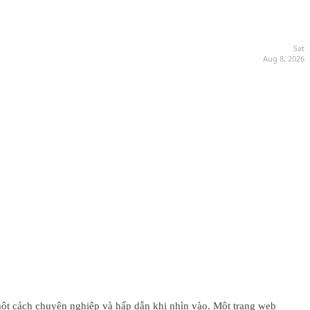
Sat
Aug 8, 2026
 một cách chuyên nghiệp và hấp dẫn khi nhìn vào. Một trang web