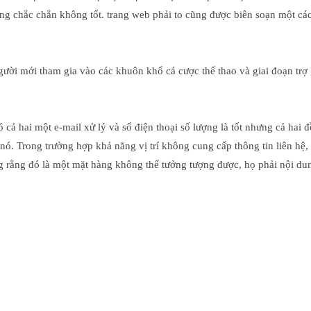
ng chắc chắn không tốt. trang web phải to cũng được biên soạn một các
gười mới tham gia vào các khuôn khổ cá cược thể thao và giai đoạn trợ g
 cả hai một e-mail xử lý và số điện thoại số lượng là tốt nhưng cả hai 
 nó. Trong trường hợp khả năng vị trí không cung cấp thông tin liên hệ,
 rằng đó là một mặt hàng không thể tưởng tượng được, họ phải nội dung