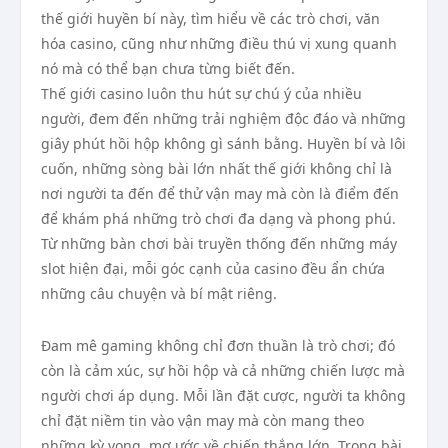
thế giới huyền bí này, tìm hiểu về các trò chơi, văn
hóa casino, cũng như những điều thú vị xung quanh
nó mà có thể bạn chưa từng biết đến.
Thế giới casino luôn thu hút sự chú ý của nhiều
người, đem đến những trải nghiệm độc đáo và những
giây phút hồi hộp không gì sánh bằng. Huyền bí và lôi
cuốn, những sòng bài lớn nhất thế giới không chỉ là
nơi người ta đến để thử vận may mà còn là điểm đến
để khám phá những trò chơi đa dạng và phong phú.
Từ những bàn chơi bài truyền thống đến những máy
slot hiện đại, mỗi góc cạnh của casino đều ẩn chứa
những câu chuyện và bí mật riêng.
Đam mê gaming không chỉ đơn thuần là trò chơi; đó
còn là cảm xúc, sự hồi hộp và cả những chiến lược mà
người chơi áp dụng. Mỗi lần đặt cược, người ta không
chỉ đặt niềm tin vào vận may mà còn mang theo
những kỳ vọng, mơ ước về chiến thắng lớn. Trong bài