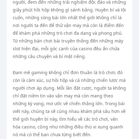
người, đem đến những trải nghiệm độc đáo và những
giây phút hồi hộp không gì sánh bằng. Huyền bí và lôi
cuốn, những sòng bài lớn nhất thế giới không chỉ là
nơi người ta đến để thử vận may mà còn là điểm đến
để khám phá những trò chơi đa dạng và phong phú.
Từ những bàn chơi bài truyền thống đến những máy
slot hiện đại, mỗi góc cạnh của casino đều ẩn chứa
những câu chuyện và bí mật riêng.
Đam mê gaming không chỉ đơn thuần là trò chơi; đó
còn là cảm xúc, sự hồi hộp và cả những chiến lược mà
người chơi áp dụng. Mỗi lần đặt cược, người ta không
chỉ đặt niềm tin vào vận may mà còn mang theo
những kỳ vọng, mơ ước về chiến thắng lớn. Trong bài
viết này, chúng ta sẽ cùng nhau khám phá sâu hơn về
thế giới huyền bí này, tìm hiểu về các trò chơi, văn
hóa casino, cũng như những điều thú vị xung quanh
nó mà có thể bạn chưa từng biết đến.