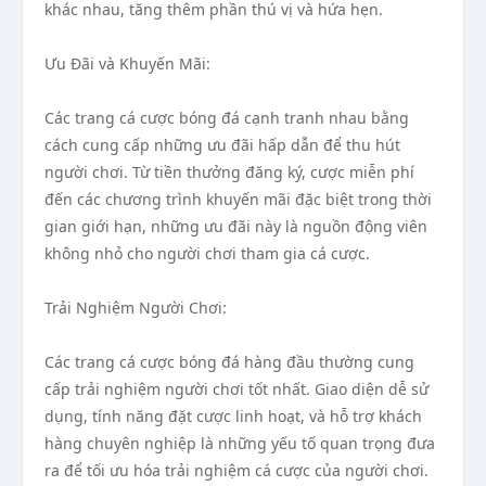
khác nhau, tăng thêm phần thú vị và hứa hẹn.
Ưu Đãi và Khuyến Mãi:
Các trang cá cược bóng đá cạnh tranh nhau bằng
cách cung cấp những ưu đãi hấp dẫn để thu hút
người chơi. Từ tiền thưởng đăng ký, cược miễn phí
đến các chương trình khuyến mãi đặc biệt trong thời
gian giới hạn, những ưu đãi này là nguồn động viên
không nhỏ cho người chơi tham gia cá cược.
Trải Nghiệm Người Chơi:
Các trang cá cược bóng đá hàng đầu thường cung
cấp trải nghiệm người chơi tốt nhất. Giao diện dễ sử
dụng, tính năng đặt cược linh hoạt, và hỗ trợ khách
hàng chuyên nghiệp là những yếu tố quan trọng đưa
ra để tối ưu hóa trải nghiệm cá cược của người chơi.