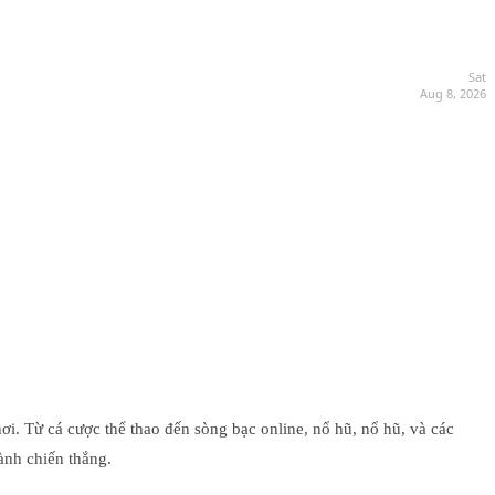
Sat
Aug 8, 2026
i. Từ cá cược thể thao đến sòng bạc online, nổ hũ, nổ hũ, và các
ành chiến thắng.