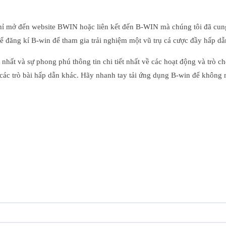
ỉ mở đến website BWIN hoặc liên kết đến B-WIN mà chúng tôi đã cung c
ể đăng kí B-win để tham gia trải nghiệm một vũ trụ cá cược đầy hấp dẫ
nhất và sự phong phú thông tin chi tiết nhất về các hoạt động và trò chơ
ác trò bài hấp dẫn khác. Hãy nhanh tay tải ứng dụng B-win để không m