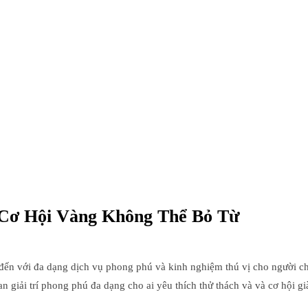
Cơ Hội Vàng Không Thể Bỏ Từ
 đến với đa dạng dịch vụ phong phú và kinh nghiệm thú vị cho người chơ
giải trí phong phú đa dạng cho ai yêu thích thử thách và và cơ hội gi