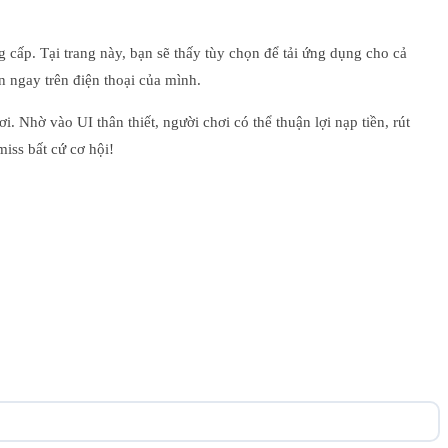
ấp. Tại trang này, bạn sẽ thấy tùy chọn để tải ứng dụng cho cả
n ngay trên điện thoại của mình.
i. Nhờ vào UI thân thiết, người chơi có thể thuận lợi nạp tiền, rút
iss bất cứ cơ hội!