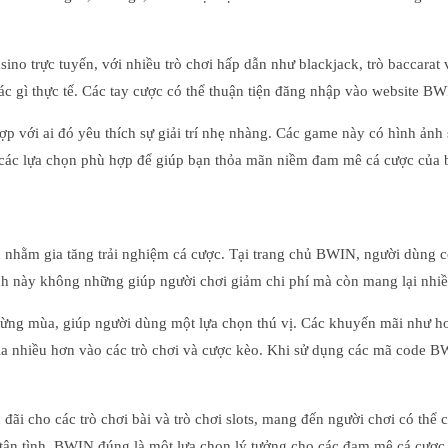
ino trực tuyến, với nhiều trò chơi hấp dẫn như blackjack, trò baccarat
ác gì thực tế. Các tay cược có thể thuận tiện đăng nhập vào website BW
p với ai đó yêu thích sự giải trí nhẹ nhàng. Các game này có hình ảnh s
các lựa chọn phù hợp để giúp bạn thỏa mãn niềm đam mê cá cược của 
m gia tăng trải nghiệm cá cược. Tại trang chủ BWIN, người dùng có th
ình này không những giúp người chơi giảm chi phí mà còn mang lại nhi
ừng mùa, giúp người dùng một lựa chọn thú vị. Các khuyến mãi như hoà
gia nhiều hơn vào các trò chơi và cược kèo. Khi sử dụng các mã code 
i cho các trò chơi bài và trò chơi slots, mang đến người chơi có thể 
tận tình, BWIN đúng là một lựa chọn lý tưởng cho các đam mê cá cược 