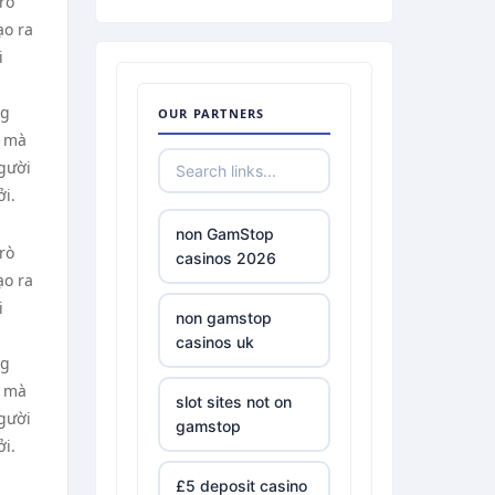
rò
ạo ra
i
ng
OUR PARTNERS
, mà
người
i.
non GamStop
rò
casinos 2026
ạo ra
i
non gamstop
casinos uk
ng
, mà
slot sites not on
người
gamstop
i.
£5 deposit casino