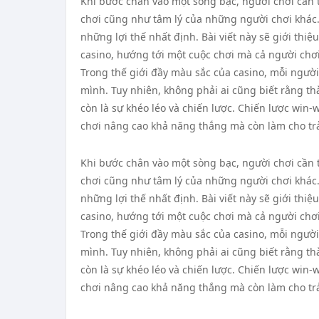
Khi bước chân vào một sòng bạc, người chơi cần t
chơi cũng như tâm lý của những người chơi khác. V
những lợi thế nhất định. Bài viết này sẽ giới t
casino, hướng tới một cuộc chơi mà cả người chơi
Trong thế giới đầy màu sắc của casino, mỗi ngườ
mình. Tuy nhiên, không phải ai cũng biết rằng th
còn là sự khéo léo và chiến lược. Chiến lược win-
chơi nâng cao khả năng thắng mà còn làm cho trả
Khi bước chân vào một sòng bạc, người chơi cần t
chơi cũng như tâm lý của những người chơi khác. V
những lợi thế nhất định. Bài viết này sẽ giới t
casino, hướng tới một cuộc chơi mà cả người chơi
Trong thế giới đầy màu sắc của casino, mỗi ngườ
mình. Tuy nhiên, không phải ai cũng biết rằng th
còn là sự khéo léo và chiến lược. Chiến lược win-
chơi nâng cao khả năng thắng mà còn làm cho trả