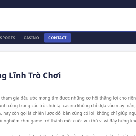
SPORTS
CASINO
CONTACT
g Lĩnh Trò Chơi
i tham gia đều ước mong tìm được những cơ hội thắng lợi cho riê
ành công trong các trò chơi tại casino không chỉ dựa vào may mắn
, hay còn gọi là chiến lược đôi bên cùng có lợi, không chỉ giúp ng
i nghiệm chơi game trở thành một cuộc vui thú vị và đầy hứng khở