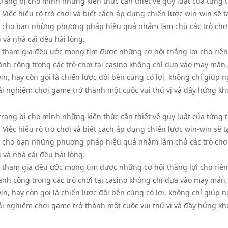
rang bị cho mình những kiến thức cần thiết về quy luật của từng t
iệc hiểu rõ trò chơi và biết cách áp dụng chiến lược win-win sẽ t
hiệu cho bạn những phương pháp hiệu quả nhằm làm chủ các trò chơ
 và nhà cái đều hài lòng.
i tham gia đều ước mong tìm được những cơ hội thắng lợi cho riê
ành công trong các trò chơi tại casino không chỉ dựa vào may mắn
win, hay còn gọi là chiến lược đôi bên cùng có lợi, không chỉ giúp 
i nghiệm chơi game trở thành một cuộc vui thú vị và đầy hứng khở
rang bị cho mình những kiến thức cần thiết về quy luật của từng t
iệc hiểu rõ trò chơi và biết cách áp dụng chiến lược win-win sẽ t
hiệu cho bạn những phương pháp hiệu quả nhằm làm chủ các trò chơ
 và nhà cái đều hài lòng.
i tham gia đều ước mong tìm được những cơ hội thắng lợi cho riê
ành công trong các trò chơi tại casino không chỉ dựa vào may mắn
win, hay còn gọi là chiến lược đôi bên cùng có lợi, không chỉ giúp 
i nghiệm chơi game trở thành một cuộc vui thú vị và đầy hứng khở