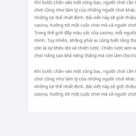
Khi bước chân vào một sòng bạc, người chơi cần t
chơi cũng như tâm lý của những người chơi khác. V
những lợi thế nhất định. Bài viết này sẽ giới t
casino, hướng tới một cuộc chơi mà cả người chơi
Trong thế giới đầy màu sắc của casino, mỗi ngườ
mình. Tuy nhiên, không phải ai cũng biết rằng th
còn là sự khéo léo và chiến lược. Chiến lược win-
chơi nâng cao khả năng thắng mà còn làm cho trả
Khi bước chân vào một sòng bạc, người chơi cần t
chơi cũng như tâm lý của những người chơi khác. V
những lợi thế nhất định. Bài viết này sẽ giới t
casino, hướng tới một cuộc chơi mà cả người chơi