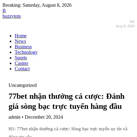
Breaking:
Saturday, August 8, 2026
B
buzzytots
Sat
Aug 8, 2026
Home
News
Business
Technology
Sports
Casino
Contact
Uncategorized
77bet nhận thưởng cá cược: Đánh
giá sòng bạc trực tuyến hàng đầu
admin • December 20, 2024
H1: 77bet nhận thưởng cá cược: Sòng bạc trực tuyến uy tín và