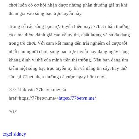
chơi luôn có cơ hội nhận được những phần thưởng giá trị khi
tham gia vào sòng bạc trực tuyến này.
Trong số các sòng bạc trực tuyến hiện nay, 77bet nhận thưởng
cá cược được đánh giá cao về uy tín, chất lượng và sự đa dạng
trong trò chơi. Với cam kết mang đến trải nghiệm cá cược tốt
nhất cho người chơi, sòng bạc trực tuyến này đang ngày càng
khẳng định vị thế của mình trên thị trường. Nếu bạn đang tìm
kiếm một sòng bạc trực tuyến uy tín và đáng tin cậy, hãy thử
sức tại 77bet nhận thưởng cá cược ngay hôm nay!
>>> Link vào 77betvn.me: <a
href=https://77betvn.me/>
https://77betvn.me/
</a>
togel sidney