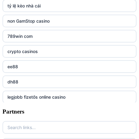
TR88 ARMY
tỷ lệ kèo nhà cái
uu88 com
non GamStop casino
tr88
789win com
tg88
crypto casinos
tg88.mba
ee88
lc88
dh88
kuwin
legjobb fizetős online casino
nk88 com
Partners
7m
789win nhà cái
online casino magyar