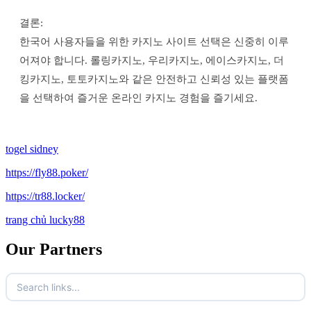
결론:
한국어 사용자들을 위한 카지노 사이트 선택은 신중히 이루
어져야 합니다. 롤링카지노, 우리카지노, 에이스카지노, 더
킹카지노, 토토카지노와 같은 안전하고 신뢰성 있는 플랫폼
을 선택하여 즐거운 온라인 카지노 경험을 즐기세요.
togel sidney
https://fly88.poker/
https://tr88.locker/
trang chủ lucky88
Our Partners