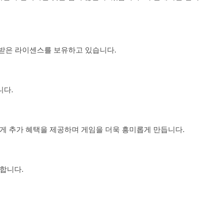
정받은 라이센스를 보유하고 있습니다.
니다.
게 추가 혜택을 제공하며 게임을 더욱 흥미롭게 만듭니다.
합니다.