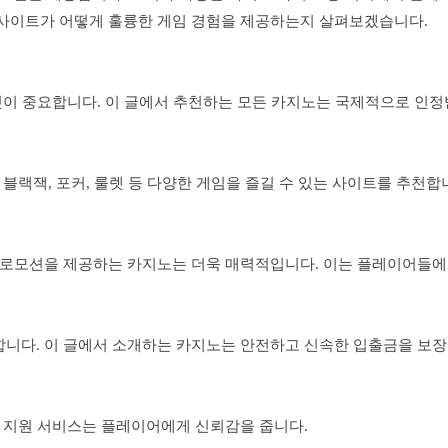
 사이트가 어떻게 훌륭한 게임 경험을 제공하는지 살펴보겠습니다.
 것이 중요합니다. 이 글에서 추천하는 모든 카지노는 국제적으로 인
블랙잭, 포커, 룰렛 등 다양한 게임을 즐길 수 있는 사이트를 추천합
프로모션을 제공하는 카지노는 더욱 매력적입니다. 이는 플레이어들에
합니다. 이 글에서 소개하는 카지노는 안전하고 신속한 입출금을 보장
객 지원 서비스는 플레이어에게 신뢰감을 줍니다.