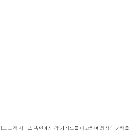
그리고 고객 서비스 측면에서 각 카지노를 비교하여 최상의 선택을