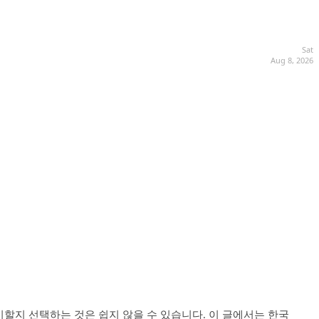
Sat
Aug 8, 2026
할지 선택하는 것은 쉽지 않을 수 있습니다. 이 글에서는 한국