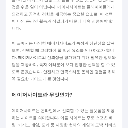
것은 쉬운 일이 아닙니다. 메이저사이트는 플레이어들에게
안전하고 공정한 경험을 제공하는 중요한 요소로, 이 선택
이 나의 온라인 활동과 직결되기 때문에 더욱 신중해야 합
니다.
이 글에서는 다양한 메이저사이트의 특성과 장단점을 살펴
보며, 선택할 때 고려해야 할 핵심 요소를 안내하고자 합니
다. 메이저사이트의 신뢰성을 평가하기 위해 필요한 정보와
팁을 제공하여, 독자 여러분이 보다 현명한 선택을 할 수 있
도록 돕겠습니다. 안전하고 만족스러운 온라인 경험을 위해
꼭 필요한 가이드가 될 것입니다.
메이저사이트란 무엇인가?
메이저사이트는 온라인에서 신뢰할 수 있는 플랫폼을 제공
하는 사이트를 의미합니다. 이들 사이트는 주로 스포츠 베
팅, 카지노 게임, 포커 등 다양한 형태의 게임과 도박 서비스