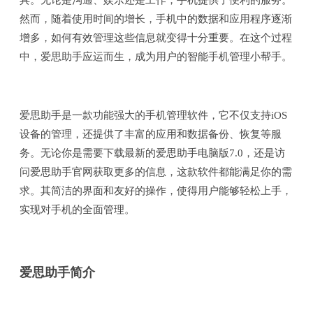
具。无论是沟通、娱乐还是工作，手机提供了便利的服务。
然而，随着使用时间的增长，手机中的数据和应用程序逐渐
增多，如何有效管理这些信息就变得十分重要。在这个过程
中，爱思助手应运而生，成为用户的智能手机管理小帮手。
爱思助手是一款功能强大的手机管理软件，它不仅支持iOS
设备的管理，还提供了丰富的应用和数据备份、恢复等服
务。无论你是需要下载最新的爱思助手电脑版7.0，还是访
问爱思助手官网获取更多的信息，这款软件都能满足你的需
求。其简洁的界面和友好的操作，使得用户能够轻松上手，
实现对手机的全面管理。
爱思助手简介