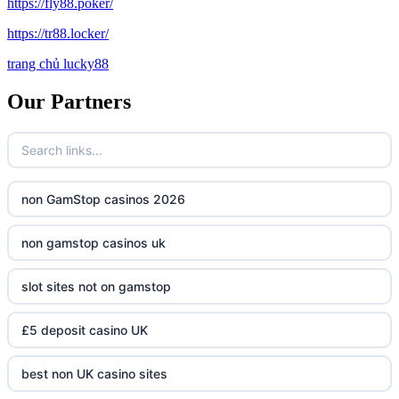
https://fly88.poker/
https://tr88.locker/
trang chủ lucky88
Our Partners
non GamStop casinos 2026
non gamstop casinos uk
slot sites not on gamstop
£5 deposit casino UK
best non UK casino sites