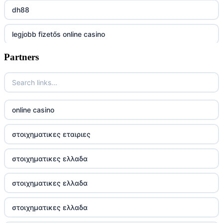
lc88
dh88
kuwin
legjobb fizetős online casino
nk88 com
Partners
7m
789win nhà cái
online casino magyar
789F trang chủ
online casino
online casino
lv 88
online casino
στοιχηματικες εταιριες
nhà cái go8
casino
στοιχηματικες ελλαδα
lc88
crypto casinos
στοιχηματικες ελλαδα
go8.com
crypto casinos
στοιχηματικες ελλαδα