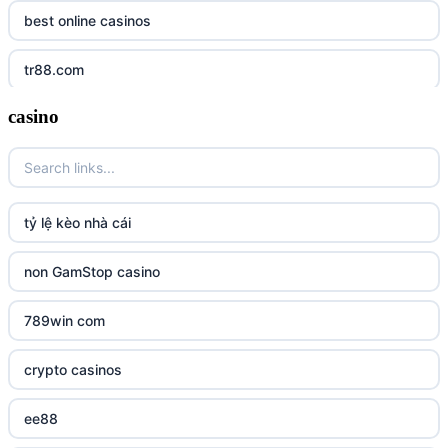
best online casinos
tr88.com
casino
tr88
tg88 link
TR88 ARMY
tỷ lệ kèo nhà cái
uu88 com
non GamStop casino
tr88
789win com
tg88
crypto casinos
tg88.mba
ee88