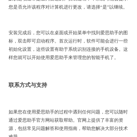
您是否允许该程序对计算机进行更改，请选择“是”以继续。
安装完成后，您可以在桌面或开始菜单中找到爱思助手的图
标，双击即可启动程序。首次运行时，软件可能会进行一些
初始化设置，这些设置有助于系统识别连接的手机设备。这
样您就可以开始使用爱思助手来管理您的智能手机了。
联系方式与支持
如果您在使用爱思助手的过程中遇到任何问题，您可以随时
通过爱思助手官方网站获取帮助。官网上提供了丰富的资
源，包括常见问题解答和使用指南，帮助您解决大部分技术
难题。