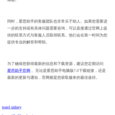
同时，爱思助手的客服团队也非常乐于助人。如果您需要进
一步的支持或有具体问题需要咨询，可以直接通过官网上提
供的联系方式与客服人员取得联系。他们会在第一时间为您
提供专业的解答和帮助。
为了确保您获得最新的信息和下载资源，建议您定期访问
爱思助手官网
。无论是爱思助手电脑版7.0下载链接，还是
最新的更新与通知，官网都是您获取服务的最佳途径。
togel sidney