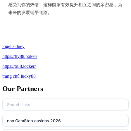
感受到你的热情，这样能够有效提升相互之间的亲密感，为
未来的发展铺平道路。
togel sidney
https://fly88.poker/
https://tr88.locker/
trang chủ lucky88
Our Partners
non GamStop casinos 2026