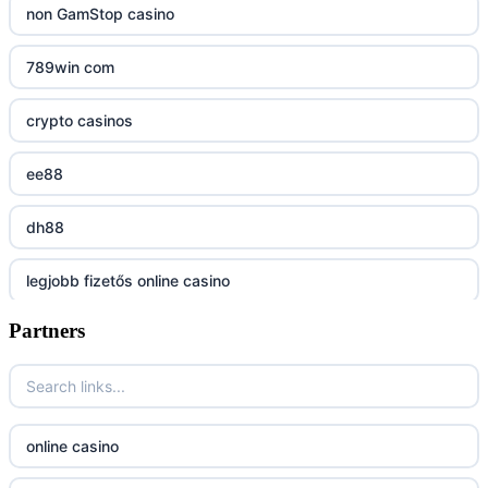
uu88 com
non GamStop casino
tr88
789win com
tg88
crypto casinos
tg88.mba
ee88
lc88
dh88
kuwin
legjobb fizetős online casino
nk88 com
Partners
7m
789win nhà cái
online casino magyar
789F trang chủ
online casino
online casino
lv 88