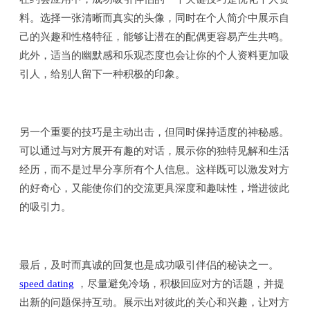
料。选择一张清晰而真实的头像，同时在个人简介中展示自
己的兴趣和性格特征，能够让潜在的配偶更容易产生共鸣。
此外，适当的幽默感和乐观态度也会让你的个人资料更加吸
引人，给别人留下一种积极的印象。
另一个重要的技巧是主动出击，但同时保持适度的神秘感。
可以通过与对方展开有趣的对话，展示你的独特见解和生活
经历，而不是过早分享所有个人信息。这样既可以激发对方
的好奇心，又能使你们的交流更具深度和趣味性，增进彼此
的吸引力。
最后，及时而真诚的回复也是成功吸引伴侣的秘诀之一。
speed dating
，尽量避免冷场，积极回应对方的话题，并提
出新的问题保持互动。展示出对彼此的关心和兴趣，让对方